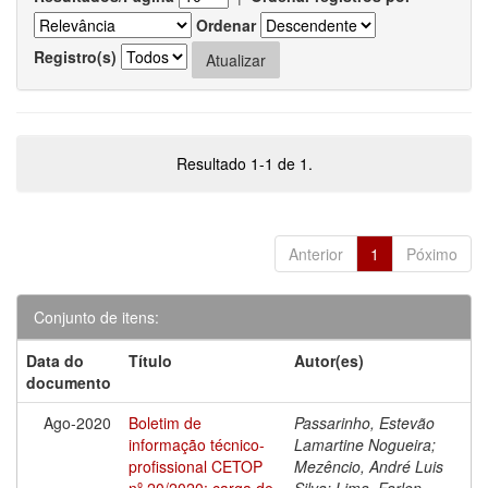
Ordenar
Registro(s)
Resultado 1-1 de 1.
Anterior
1
Póximo
Conjunto de itens:
Data do
Título
Autor(es)
documento
Ago-2020
Boletim de
Passarinho, Estevão
informação técnico-
Lamartine Nogueira;
profissional CETOP
Mezêncio, André Luis
nº 20/2020: carga de
Silva; Lima, Farlen