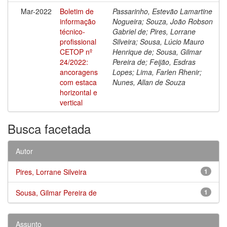
Mar-2022
Boletim de
Passarinho, Estevão Lamartine
informação
Nogueira; Souza, João Robson
técnico-
Gabriel de; Pires, Lorrane
profissional
Silveira; Sousa, Lúcio Mauro
CETOP nº
Henrique de; Sousa, Gilmar
24/2022:
Pereira de; Feijão, Esdras
ancoragens
Lopes; Lima, Farlen Rhenir;
com estaca
Nunes, Allan de Souza
horizontal e
vertical
Busca facetada
Autor
Pires, Lorrane Silveira
1
Sousa, Gilmar Pereira de
1
Assunto