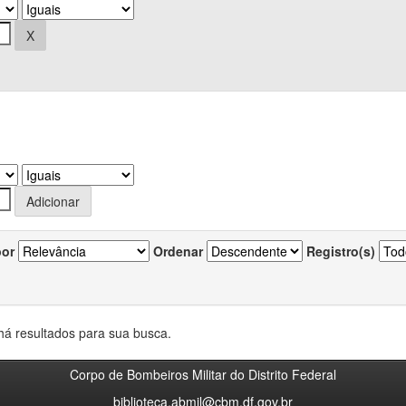
por
Ordenar
Registro(s)
há resultados para sua busca.
Corpo de Bombeiros Militar do Distrito Federal
biblioteca.abmil@cbm.df.gov.br