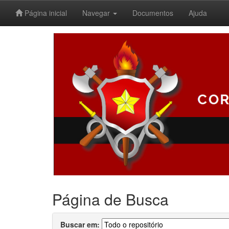
Página inicial
Navegar
Documentos
Ajuda
Skip
navigation
Página de Busca
Buscar em: