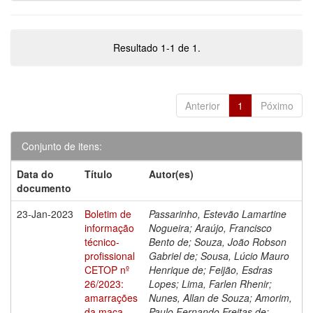
Resultado 1-1 de 1.
Anterior
1
Póximo
Conjunto de itens:
Data do
Título
Autor(es)
documento
23-Jan-2023
Boletim de
Passarinho, Estevão Lamartine
informação
Nogueira; Araújo, Francisco
técnico-
Bento de; Souza, João Robson
profissional
Gabriel de; Sousa, Lúcio Mauro
CETOP nº
Henrique de; Feijão, Esdras
26/2023:
Lopes; Lima, Farlen Rhenir;
amarrações
Nunes, Allan de Souza; Amorim,
da maca
Paulo Fernando Freitas de;