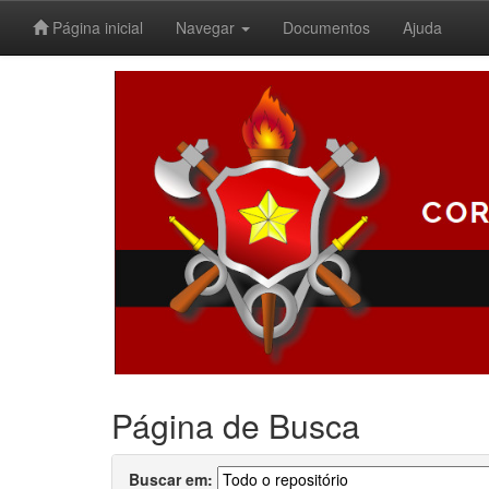
Página inicial
Navegar
Documentos
Ajuda
Skip
navigation
Página de Busca
Buscar em: