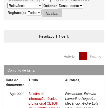
Ordenar
Registro(s)
Resultado 1-1 de 1.
Anterior
1
Póximo
Conjunto de itens:
Data do
Título
Autor(es)
documento
Ago-2020
Boletim de
Passarinho, Estevão
informação técnico-
Lamartine Nogueira;
profissional CETOP
Mezêncio, André Luis
nº 20/2020: carga de
Silva; Lima, Farlen