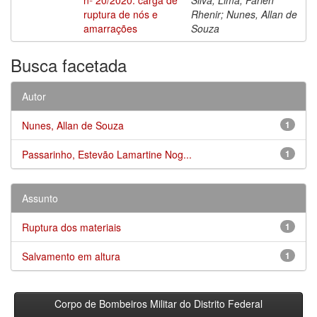
ruptura de nós e
Rhenir; Nunes, Allan de
amarrações
Souza
Busca facetada
Autor
Nunes, Allan de Souza
1
Passarinho, Estevão Lamartine Nog...
1
Assunto
Ruptura dos materiais
1
Salvamento em altura
1
Corpo de Bombeiros Militar do Distrito Federal