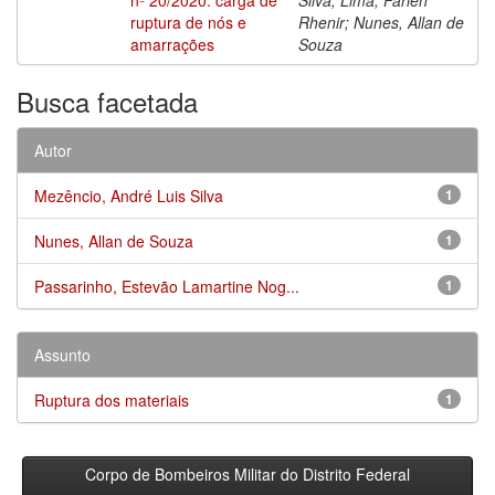
ruptura de nós e
Rhenir; Nunes, Allan de
amarrações
Souza
Busca facetada
Autor
Mezêncio, André Luis Silva
1
Nunes, Allan de Souza
1
Passarinho, Estevão Lamartine Nog...
1
Assunto
Ruptura dos materiais
1
Corpo de Bombeiros Militar do Distrito Federal