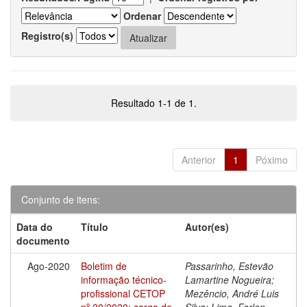
Ordenar
Registro(s)
Resultado 1-1 de 1.
Anterior
1
Póximo
Conjunto de itens:
Data do
Título
Autor(es)
documento
Ago-2020
Boletim de
Passarinho, Estevão
informação técnico-
Lamartine Nogueira;
profissional CETOP
Mezêncio, André Luis
nº 20/2020: carga de
Silva; Lima, Farlen