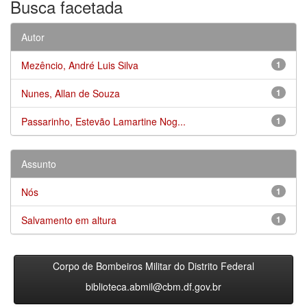
Busca facetada
Autor
Mezêncio, André Luis Silva
1
Nunes, Allan de Souza
1
Passarinho, Estevão Lamartine Nog...
1
Assunto
Nós
1
Salvamento em altura
1
Corpo de Bombeiros Militar do Distrito Federal
biblioteca.abmil@cbm.df.gov.br