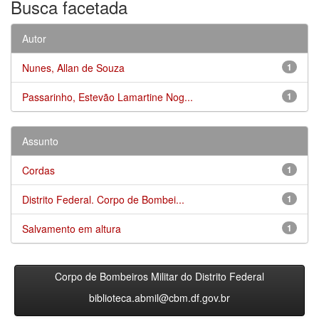
Busca facetada
Autor
Nunes, Allan de Souza
1
Passarinho, Estevão Lamartine Nog...
1
Assunto
Cordas
1
Distrito Federal. Corpo de Bombei...
1
Salvamento em altura
1
Corpo de Bombeiros Militar do Distrito Federal
biblioteca.abmil@cbm.df.gov.br