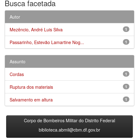
Busca facetada
Autor
Mezêncio, André Luis Silva
1
Passarinho, Estevão Lamartine Nog...
1
Assunto
Cordas
1
Ruptura dos materiais
1
Salvamento em altura
1
Corpo de Bombeiros Militar do Distrito Federal
biblioteca.abmil@cbm.df.gov.br