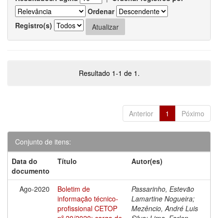
Ordenar
Registro(s)
Resultado 1-1 de 1.
Anterior
1
Póximo
Conjunto de itens:
Data do
Título
Autor(es)
documento
Ago-2020
Boletim de
Passarinho, Estevão
informação técnico-
Lamartine Nogueira;
profissional CETOP
Mezêncio, André Luis
nº 20/2020: carga de
Silva; Lima, Farlen