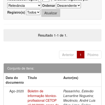
Ordenar
Registro(s)
Resultado 1-1 de 1.
Anterior
1
Póximo
Conjunto de itens:
Data do
Título
Autor(es)
documento
Ago-2020
Boletim de
Passarinho, Estevão
informação técnico-
Lamartine Nogueira;
profissional CETOP
Mezêncio, André Luis
nº 20/2020: carga de
Silva; Lima, Farlen