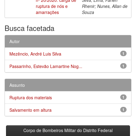
ruptura de nós e
Rhenir; Nunes, Allan de
amarrações
Souza
Busca facetada
Autor
Mezêncio, André Luis Silva
1
Passarinho, Estevão Lamartine Nog...
1
Assunto
Ruptura dos materiais
1
Salvamento em altura
1
Corpo de Bombeiros Militar do Distrito Federal