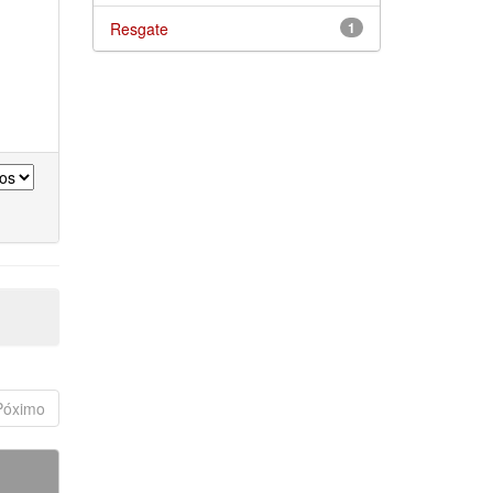
Resgate
1
Póximo