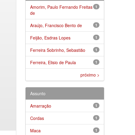
Amorim, Paulo Fernando Freitas
1
de
Araújo, Francisco Bento de
1
Feijão, Esdras Lopes
1
Ferreira Sobrinho, Sebastião
1
Ferreira, Elisio de Paula
1
próximo >
Assunto
Amarração
1
Cordas
1
Maca
1