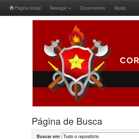
Página inicial
Navegar
Documentos
Ajuda
Skip
navigation
Página de Busca
Buscar em: