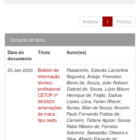
Anterior
1
Póximo
Conjunto de itens:
Data do
Título
Autor(es)
documento
23-Jan-2023
Boletim de
Passarinho, Estevão Lamartine
informação
Nogueira; Araújo, Francisco
técnico-
Bento de; Souza, João Robson
profissional
Gabriel de; Sousa, Lúcio Mauro
CETOP nº
Henrique de; Feijão, Esdras
26/2023:
Lopes; Lima, Farlen Rhenir;
amarrações
Nunes, Allan de Souza; Amorim,
da maca
Paulo Fernando Freitas de;
tipo cesto
Carneiro, Tatiane Aguiar; Sousa,
Pablo Ribeiro de; Ferreira
Sobrinho, Sebastião; Oliveira e
Silva, Alberto Eduardo de;