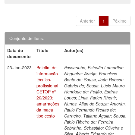
Anterior
1
Póximo
Conjunto de itens:
Data do
Título
Autor(es)
documento
23-Jan-2023
Boletim de
Passarinho, Estevão Lamartine
informação
Nogueira; Araújo, Francisco
técnico-
Bento de; Souza, João Robson
profissional
Gabriel de; Sousa, Lúcio Mauro
CETOP nº
Henrique de; Feijão, Esdras
26/2023:
Lopes; Lima, Farlen Rhenir;
amarrações
Nunes, Allan de Souza; Amorim,
da maca
Paulo Fernando Freitas de;
tipo cesto
Carneiro, Tatiane Aguiar; Sousa,
Pablo Ribeiro de; Ferreira
Sobrinho, Sebastião; Oliveira e
Silva, Alberto Eduardo de;