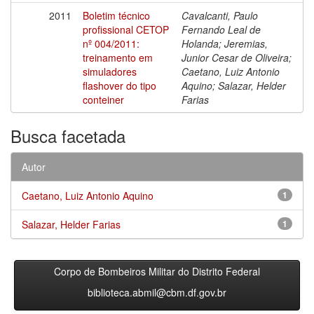
2011
Boletim técnico
Cavalcanti, Paulo
profissional CETOP
Fernando Leal de
nº 004/2011:
Holanda; Jeremias,
treinamento em
Junior Cesar de Oliveira;
simuladores
Caetano, Luiz Antonio
flashover do tipo
Aquino; Salazar, Helder
conteiner
Farias
Busca facetada
Autor
Caetano, Luiz Antonio Aquino
1
Salazar, Helder Farias
1
Corpo de Bombeiros Militar do Distrito Federal
biblioteca.abmil@cbm.df.gov.br