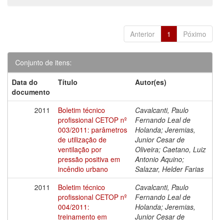
Anterior
1
Póximo
Conjunto de itens:
Data do
Título
Autor(es)
documento
2011
Boletim técnico
Cavalcanti, Paulo
profissional CETOP nº
Fernando Leal de
003/2011: parâmetros
Holanda; Jeremias,
de utilização de
Junior Cesar de
ventilação por
Oliveira; Caetano, Luiz
pressão positiva em
Antonio Aquino;
incêndio urbano
Salazar, Helder Farias
2011
Boletim técnico
Cavalcanti, Paulo
profissional CETOP nº
Fernando Leal de
004/2011:
Holanda; Jeremias,
treinamento em
Junior Cesar de