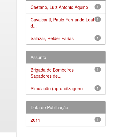
Caetano, Luiz Antonio Aquino
1
Cavalcanti, Paulo Fernando Leal
1
d...
Salazar, Helder Farias
1
Assunto
Brigada de Bombeiros
1
Sapadores de...
Simulação (aprendizagem)
1
Data de Publicação
2011
1