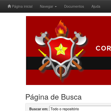
Página inicial
Navegar
Documentos
Ajuda
Skip
navigation
Página de Busca
Buscar em: