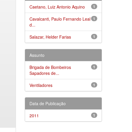
Caetano, Luiz Antonio Aquino
1
Cavalcanti, Paulo Fernando Leal
1
d...
Salazar, Helder Farias
1
Assunto
Brigada de Bombeiros
1
Sapadores de...
Ventiladores
1
Data de Publicação
2011
1