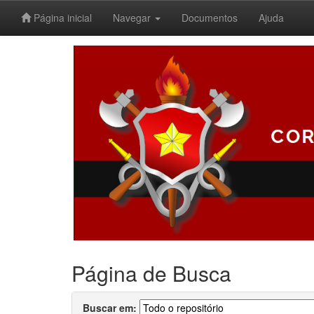
Página inicial
Navegar
Documentos
Ajuda
Skip
navigation
Página de Busca
Buscar em: