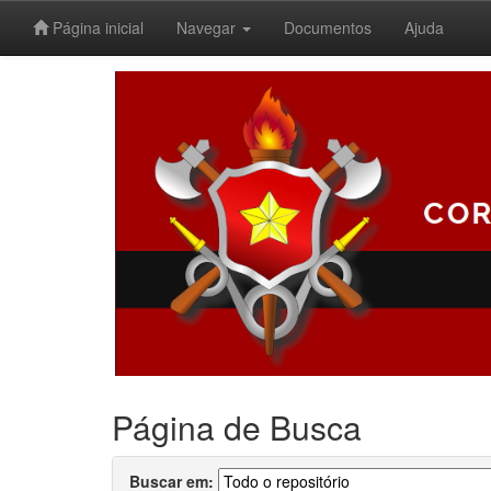
Página inicial
Navegar
Documentos
Ajuda
Skip
navigation
Página de Busca
Buscar em: