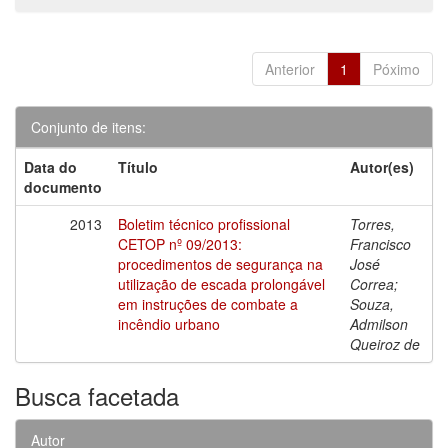
Anterior
1
Póximo
Conjunto de itens:
Data do
Título
Autor(es)
documento
2013
Boletim técnico profissional
Torres,
CETOP nº 09/2013:
Francisco
procedimentos de segurança na
José
utilização de escada prolongável
Correa;
em instruções de combate a
Souza,
incêndio urbano
Admilson
Queiroz de
Busca facetada
Autor