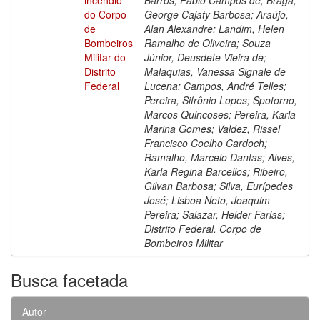
do Corpo
George Cajaty Barbosa; Araújo,
de
Alan Alexandre; Landim, Helen
Bombeiros
Ramalho de Oliveira; Souza
Militar do
Júnior, Deusdete Vieira de;
Distrito
Malaquias, Vanessa Signale de
Federal
Lucena; Campos, André Telles;
Pereira, Sifrônio Lopes; Spotorno,
Marcos Quincoses; Pereira, Karla
Marina Gomes; Valdez, Rissel
Francisco Coelho Cardoch;
Ramalho, Marcelo Dantas; Alves,
Karla Regina Barcellos; Ribeiro,
Gilvan Barbosa; Silva, Eurípedes
José; Lisboa Neto, Joaquim
Pereira; Salazar, Helder Farias;
Distrito Federal. Corpo de
Bombeiros Militar
Busca facetada
Autor