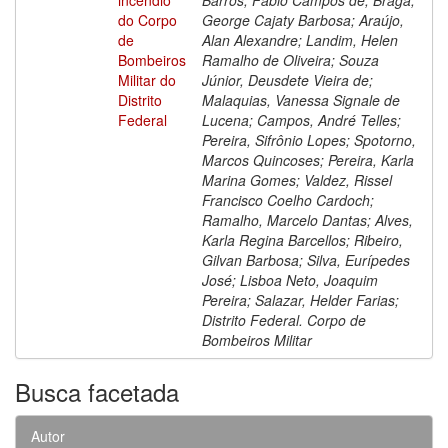
do Corpo
George Cajaty Barbosa; Araújo,
de
Alan Alexandre; Landim, Helen
Bombeiros
Ramalho de Oliveira; Souza
Militar do
Júnior, Deusdete Vieira de;
Distrito
Malaquias, Vanessa Signale de
Federal
Lucena; Campos, André Telles;
Pereira, Sifrônio Lopes; Spotorno,
Marcos Quincoses; Pereira, Karla
Marina Gomes; Valdez, Rissel
Francisco Coelho Cardoch;
Ramalho, Marcelo Dantas; Alves,
Karla Regina Barcellos; Ribeiro,
Gilvan Barbosa; Silva, Eurípedes
José; Lisboa Neto, Joaquim
Pereira; Salazar, Helder Farias;
Distrito Federal. Corpo de
Bombeiros Militar
Busca facetada
Autor