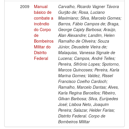
2009
Manual
Carvalho, Ricardo Vagner Távora
básico de
Gurjão de; Rosa, Luciano
combate a
Maximiano; Silva, Marcelo Gomes;
incêndio
Barros, Fábio Campos de; Braga,
do Corpo
George Cajaty Barbosa; Araújo,
de
Alan Alexandre; Landim, Helen
Bombeiros
Ramalho de Oliveira; Souza
Militar do
Júnior, Deusdete Vieira de;
Distrito
Malaquias, Vanessa Signale de
Federal
Lucena; Campos, André Telles;
Pereira, Sifrônio Lopes; Spotorno,
Marcos Quincoses; Pereira, Karla
Marina Gomes; Valdez, Rissel
Francisco Coelho Cardoch;
Ramalho, Marcelo Dantas; Alves,
Karla Regina Barcellos; Ribeiro,
Gilvan Barbosa; Silva, Eurípedes
José; Lisboa Neto, Joaquim
Pereira; Salazar, Helder Farias;
Distrito Federal. Corpo de
Bombeiros Militar