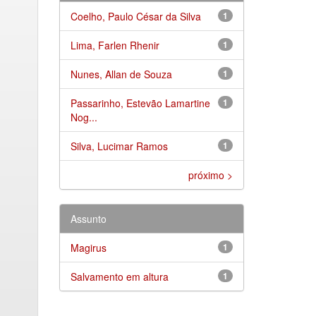
Coelho, Paulo César da Silva
1
Lima, Farlen Rhenir
1
Nunes, Allan de Souza
1
Passarinho, Estevão Lamartine
1
Nog...
Silva, Lucimar Ramos
1
próximo >
Assunto
Magirus
1
Salvamento em altura
1