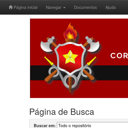
Página inicial
Navegar
Documentos
Ajuda
Skip
navigation
Página de Busca
Buscar em: