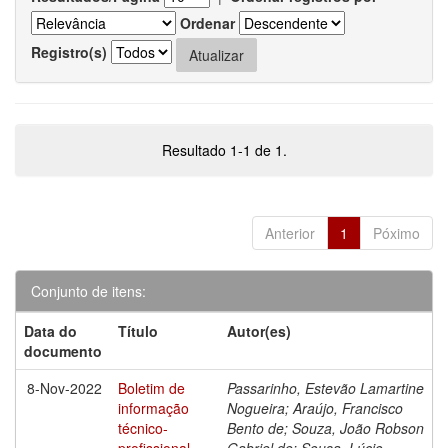
Ordenar
Registro(s)
Resultado 1-1 de 1.
Anterior
1
Póximo
Conjunto de itens:
Data do
Título
Autor(es)
documento
8-Nov-2022
Boletim de
Passarinho, Estevão Lamartine
informação
Nogueira; Araújo, Francisco
técnico-
Bento de; Souza, João Robson
profissional
Gabriel de; Sousa, Lúcio