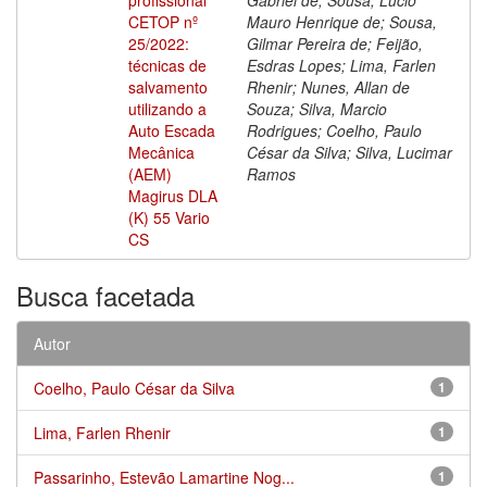
CETOP nº
Mauro Henrique de; Sousa,
25/2022:
Gilmar Pereira de; Feijão,
técnicas de
Esdras Lopes; Lima, Farlen
salvamento
Rhenir; Nunes, Allan de
utilizando a
Souza; Silva, Marcio
Auto Escada
Rodrigues; Coelho, Paulo
Mecânica
César da Silva; Silva, Lucimar
(AEM)
Ramos
Magirus DLA
(K) 55 Vario
CS
Busca facetada
Autor
Coelho, Paulo César da Silva
1
Lima, Farlen Rhenir
1
Passarinho, Estevão Lamartine Nog...
1