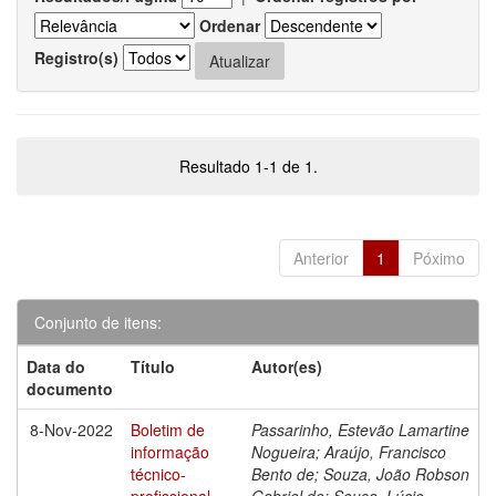
Ordenar
Registro(s)
Resultado 1-1 de 1.
Anterior
1
Póximo
Conjunto de itens:
Data do
Título
Autor(es)
documento
8-Nov-2022
Boletim de
Passarinho, Estevão Lamartine
informação
Nogueira; Araújo, Francisco
técnico-
Bento de; Souza, João Robson
profissional
Gabriel de; Sousa, Lúcio