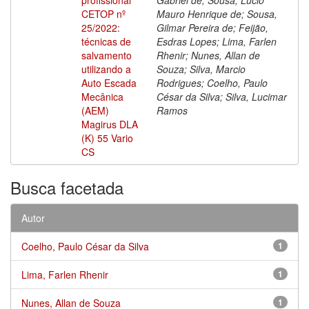
CETOP nº
Mauro Henrique de; Sousa,
25/2022:
Gilmar Pereira de; Feijão,
técnicas de
Esdras Lopes; Lima, Farlen
salvamento
Rhenir; Nunes, Allan de
utilizando a
Souza; Silva, Marcio
Auto Escada
Rodrigues; Coelho, Paulo
Mecânica
César da Silva; Silva, Lucimar
(AEM)
Ramos
Magirus DLA
(K) 55 Vario
CS
Busca facetada
Autor
Coelho, Paulo César da Silva
1
Lima, Farlen Rhenir
1
Nunes, Allan de Souza
1