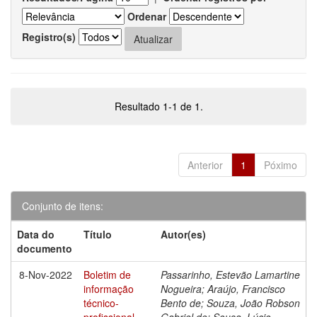
Ordenar
Registro(s)
Resultado 1-1 de 1.
Anterior
1
Póximo
Conjunto de itens:
Data do
Título
Autor(es)
documento
8-Nov-2022
Boletim de
Passarinho, Estevão Lamartine
informação
Nogueira; Araújo, Francisco
técnico-
Bento de; Souza, João Robson
profissional
Gabriel de; Sousa, Lúcio