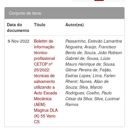
Conjunto de itens:
Data do
Título
Autor(es)
documento
8-Nov-2022
Boletim de
Passarinho, Estevão Lamartine
informação
Nogueira; Araújo, Francisco
técnico-
Bento de; Souza, João Robson
profissional
Gabriel de; Sousa, Lúcio
CETOP nº
Mauro Henrique de; Sousa,
25/2022:
Gilmar Pereira de; Feijão,
técnicas de
Esdras Lopes; Lima, Farlen
salvamento
Rhenir; Nunes, Allan de
utilizando a
Souza; Silva, Marcio
Auto Escada
Rodrigues; Coelho, Paulo
Mecânica
César da Silva; Silva, Lucimar
(AEM)
Ramos
Magirus DLA
(K) 55 Vario
CS