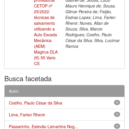
CETOP nº
Mauro Henrique de; Sousa,
25/2022:
Gilmar Pereira de; Feijão,
técnicas de
Esdras Lopes; Lima, Farlen
salvamento
Rhenir; Nunes, Allan de
utilizando a
Souza; Silva, Marcio
Auto Escada
Rodrigues; Coelho, Paulo
Mecânica
César da Silva; Silva, Lucimar
(AEM)
Ramos
Magirus DLA
(K) 55 Vario
CS
Busca facetada
Autor
Coelho, Paulo César da Silva
1
Lima, Farlen Rhenir
1
Passarinho, Estevão Lamartine Nog...
1