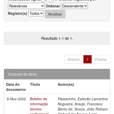
Ordenar
Registro(s)
Resultado 1-1 de 1.
Anterior
1
Póximo
Conjunto de itens:
Data do
Título
Autor(es)
documento
8-Nov-2022
Boletim de
Passarinho, Estevão Lamartine
informação
Nogueira; Araújo, Francisco
técnico-
Bento de; Souza, João Robson
profissional
Gabriel de; Sousa, Lúcio