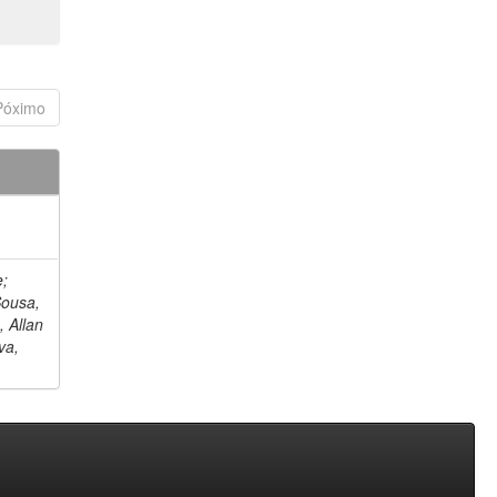
Póximo
e;
Sousa,
, Allan
va,