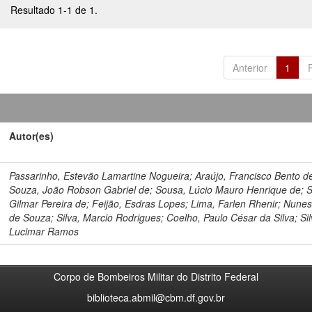
Resultado 1-1 de 1.
Anterior
1
Autor(es)
Passarinho, Estevão Lamartine Nogueira; Araújo, Francisco Bento d
Souza, João Robson Gabriel de; Sousa, Lúcio Mauro Henrique de; 
Gilmar Pereira de; Feijão, Esdras Lopes; Lima, Farlen Rhenir; Nunes
de Souza; Silva, Marcio Rodrigues; Coelho, Paulo César da Silva; Sil
Lucimar Ramos
Corpo de Bombeiros Militar do Distrito Federal
biblioteca.abmil@cbm.df.gov.br