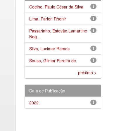
Coelho, Paulo César da Silva
1
Lima, Farlen Rhenir
1
Passarinho, Estevão Lamartine
1
Nog...
Silva, Lucimar Ramos
1
Sousa, Gilmar Pereira de
1
próximo >
Data de Publicação
2022
1