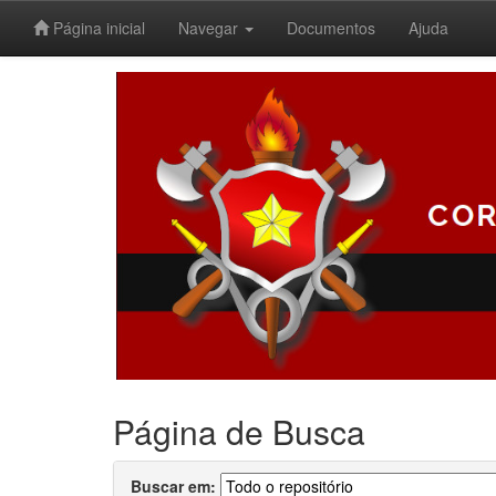
Página inicial
Navegar
Documentos
Ajuda
Skip
navigation
Página de Busca
Buscar em: