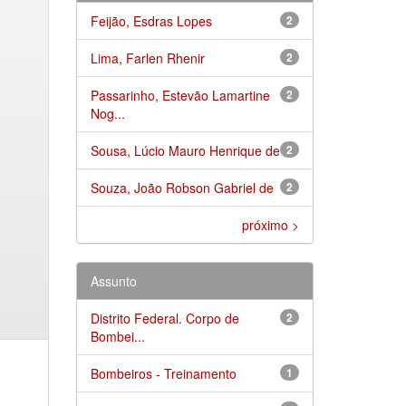
Feijão, Esdras Lopes
2
Lima, Farlen Rhenir
2
Passarinho, Estevão Lamartine
2
Nog...
Sousa, Lúcio Mauro Henrique de
2
Souza, João Robson Gabriel de
2
próximo >
Assunto
Distrito Federal. Corpo de
2
Bombei...
Bombeiros - Treinamento
1