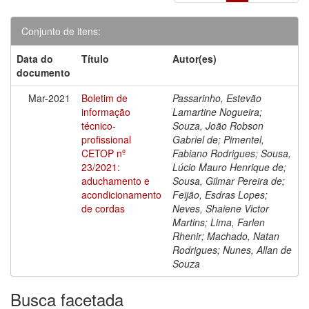
Conjunto de itens:
Data do
Título
Autor(es)
documento
Mar-2021
Boletim de
Passarinho, Estevão
informação
Lamartine Nogueira;
técnico-
Souza, João Robson
profissional
Gabriel de; Pimentel,
CETOP nº
Fabiano Rodrigues; Sousa,
23/2021:
Lúcio Mauro Henrique de;
aduchamento e
Sousa, Gilmar Pereira de;
acondicionamento
Feijão, Esdras Lopes;
de cordas
Neves, Shaiene Victor
Martins; Lima, Farlen
Rhenir; Machado, Natan
Rodrigues; Nunes, Allan de
Souza
Busca facetada