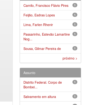
Camilo, Francisco Flávio Pires
1
Feijão, Esdras Lopes
1
Lima, Farlen Rhenir
1
Passarinho, Estevão Lamartine
1
Nog...
Sousa, Gilmar Pereira de
1
próximo >
Assunto
Distrito Federal. Corpo de
1
Bombei...
Salvamento em altura
1