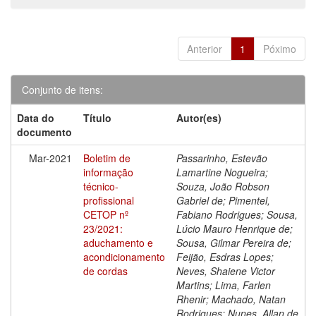
Anterior
1
Póximo
Conjunto de itens:
Data do
Título
Autor(es)
documento
Mar-2021
Boletim de
Passarinho, Estevão
informação
Lamartine Nogueira;
técnico-
Souza, João Robson
profissional
Gabriel de; Pimentel,
CETOP nº
Fabiano Rodrigues; Sousa,
23/2021:
Lúcio Mauro Henrique de;
aduchamento e
Sousa, Gilmar Pereira de;
acondicionamento
Feijão, Esdras Lopes;
de cordas
Neves, Shaiene Victor
Martins; Lima, Farlen
Rhenir; Machado, Natan
Rodrigues; Nunes, Allan de