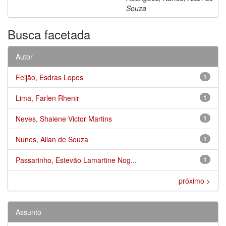
Souza
Busca facetada
Autor
Feijão, Esdras Lopes
1
Lima, Farlen Rhenir
1
Neves, Shaiene Victor Martins
1
Nunes, Allan de Souza
1
Passarinho, Estevão Lamartine Nog...
1
próximo >
Assunto