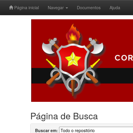
Página inicial
Navegar
Documentos
Ajuda
Skip
navigation
Página de Busca
Buscar em: