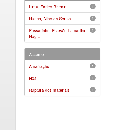
Lima, Farlen Rhenir
1
Nunes, Allan de Souza
1
Passarinho, Estevão Lamartine
1
Nog...
Assunto
Amarração
1
Nós
1
Ruptura dos materiais
1