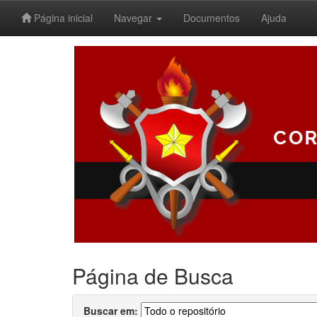
Página inicial
Navegar
Documentos
Ajuda
Skip
navigation
Página de Busca
Buscar em: