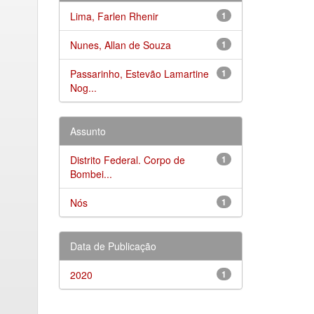
Lima, Farlen Rhenir
1
Nunes, Allan de Souza
1
Passarinho, Estevão Lamartine
1
Nog...
Assunto
Distrito Federal. Corpo de
1
Bombei...
Nós
1
Data de Publicação
2020
1