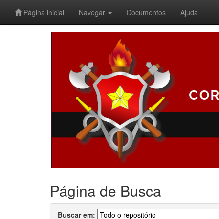
Página inicial
Navegar
Documentos
Ajuda
Skip
navigation
Página de Busca
Buscar em: