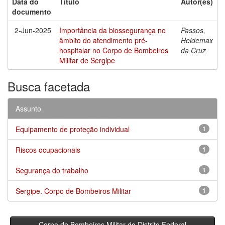
Data do
Título
Autor(es)
documento
2-Jun-2025
Importância da biossegurança no
Passos,
âmbito do atendimento pré-
Heidemax
hospitalar no Corpo de Bombeiros
da Cruz
Militar de Sergipe
Busca facetada
Assunto
Equipamento de proteção individual
1
Riscos ocupacionais
1
Segurança do trabalho
1
Sergipe. Corpo de Bombeiros Militar
1
Corpo de Bombeiros Militar do Distrito Federal