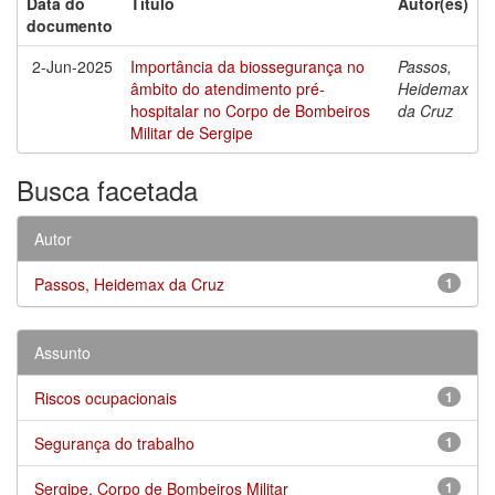
Data do
Título
Autor(es)
documento
2-Jun-2025
Importância da biossegurança no
Passos,
âmbito do atendimento pré-
Heidemax
hospitalar no Corpo de Bombeiros
da Cruz
Militar de Sergipe
Busca facetada
Autor
Passos, Heidemax da Cruz
1
Assunto
Riscos ocupacionais
1
Segurança do trabalho
1
Sergipe. Corpo de Bombeiros Militar
1