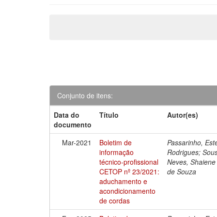
Conjunto de itens:
Data do
Título
Autor(es)
documento
Mar-2021
Boletim de
Passarinho, Est
informação
Rodrigues; Sous
técnico-profissional
Neves, Shaiene 
CETOP nº 23/2021:
de Souza
aduchamento e
acondicionamento
de cordas