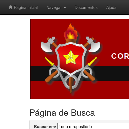
Página inicial
Navegar
Documentos
Ajuda
Skip
navigation
Página de Busca
Buscar em: