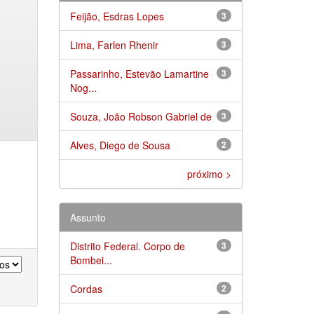
Feijão, Esdras Lopes
3
Lima, Farlen Rhenir
3
Passarinho, Estevão Lamartine
3
Nog...
Souza, João Robson Gabriel de
3
Alves, Diego de Sousa
2
próximo >
Assunto
Distrito Federal. Corpo de
3
Bombei...
Cordas
2