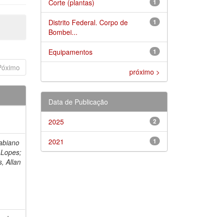
Corte (plantas)
1
Distrito Federal. Corpo de
1
Bombei...
Equipamentos
1
Póximo
próximo >
Data de Publicação
2025
2
2021
1
abiano
 Lopes;
, Allan