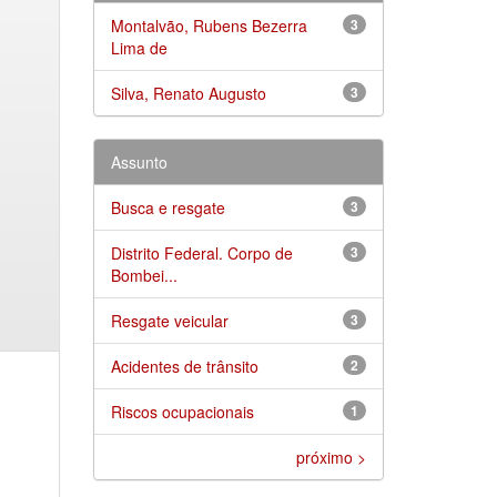
Montalvão, Rubens Bezerra
3
Lima de
Silva, Renato Augusto
3
Assunto
Busca e resgate
3
Distrito Federal. Corpo de
3
Bombei...
Resgate veicular
3
Acidentes de trânsito
2
Riscos ocupacionais
1
próximo >