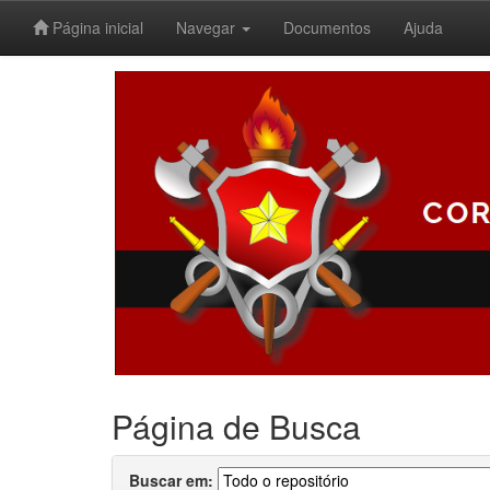
Página inicial
Navegar
Documentos
Ajuda
Skip
navigation
Página de Busca
Buscar em: