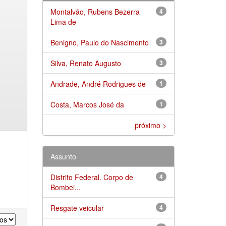
Montalvão, Rubens Bezerra
4
Lima de
Benigno, Paulo do Nascimento
3
Silva, Renato Augusto
3
Andrade, André Rodrigues de
1
Costa, Marcos José da
1
próximo >
Assunto
Distrito Federal. Corpo de
4
Bombei...
Resgate veicular
4