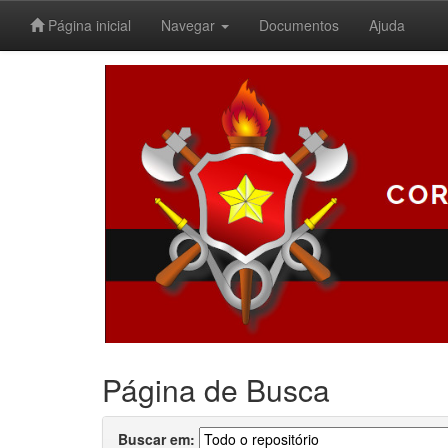
Página inicial
Navegar
Documentos
Ajuda
Skip
navigation
Página de Busca
Buscar em: