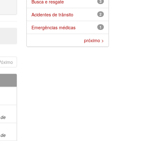
Busca e resgate
3
Acidentes de trânsito
2
Emergências médicas
1
próximo >
Póximo
 de
 de