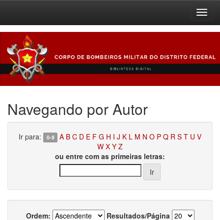
Skip
navigation
Navegando por Autor
Ir para:
A
B
C
D
E
F
G
H
I
J
K
L
M
N
O
P
Q
R
S
T
U
V
0-9
W
X
Y
Z
ou entre com as primeiras letras:
Ordem:
Resultados/Página