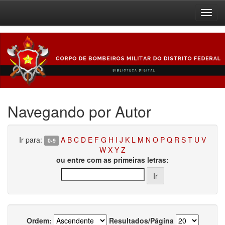
Skip
navigation
Navegando por Autor
Ir para:
A
B
C
D
E
F
G
H
I
J
K
L
M
N
O
P
Q
R
S
T
U
V
0-9
W
X
Y
Z
ou entre com as primeiras letras:
Ordem:
Resultados/Página