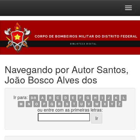
Skip
navigation
Navegando por Autor Santos,
João Bosco Alves dos
Ir para:
0-9
A
B
C
D
E
F
G
H
I
J
K
L
M
N
O
P
Q
R
S
T
U
V
W
X
Y
Z
ou entre com as primeiras letras: