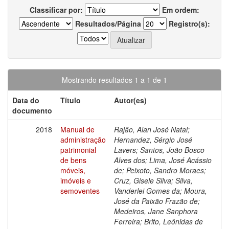
Classificar por:
Em ordem:
Resultados/Página
Registro(s):
Mostrando resultados 1 a 1 de 1
Data do
Título
Autor(es)
documento
2018
Manual de
Rajão, Alan José Natal;
administração
Hernandez, Sérgio José
patrimonial
Lavers; Santos, João Bosco
de bens
Alves dos; Lima, José Acássio
móveis,
de; Peixoto, Sandro Moraes;
imóveis e
Cruz, Gisele Silva; Silva,
semoventes
Vanderlei Gomes da; Moura,
José da Paixão Frazão de;
Medeiros, Jane Sanphora
Ferreira; Brito, Leônidas de