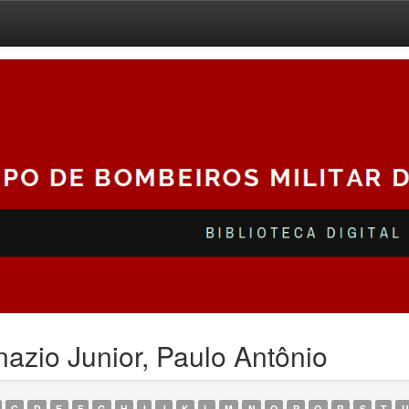
azio Junior, Paulo Antônio
C
D
E
F
G
H
I
J
K
L
M
N
O
P
Q
R
S
T
U