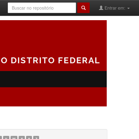
Entrar em:
V
W
X
Y
Z