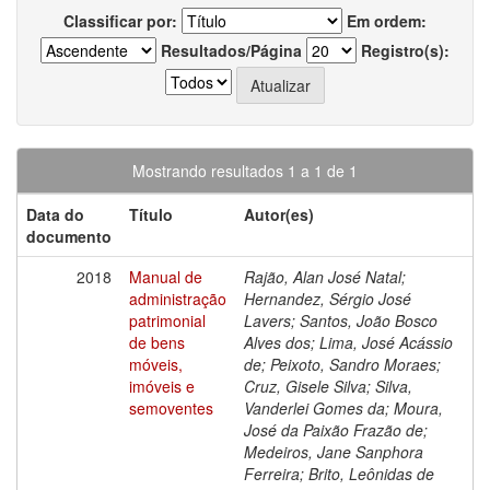
Classificar por:
Em ordem:
Resultados/Página
Registro(s):
Mostrando resultados 1 a 1 de 1
Data do
Título
Autor(es)
documento
2018
Manual de
Rajão, Alan José Natal;
administração
Hernandez, Sérgio José
patrimonial
Lavers; Santos, João Bosco
de bens
Alves dos; Lima, José Acássio
móveis,
de; Peixoto, Sandro Moraes;
imóveis e
Cruz, Gisele Silva; Silva,
semoventes
Vanderlei Gomes da; Moura,
José da Paixão Frazão de;
Medeiros, Jane Sanphora
Ferreira; Brito, Leônidas de