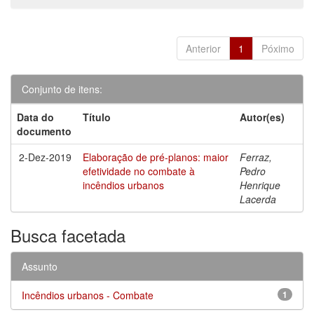
Anterior
1
Póximo
Conjunto de itens:
Data do
Título
Autor(es)
documento
2-Dez-2019
Elaboração de pré-planos: maior
Ferraz,
efetividade no combate à
Pedro
incêndios urbanos
Henrique
Lacerda
Busca facetada
Assunto
Incêndios urbanos - Combate
1